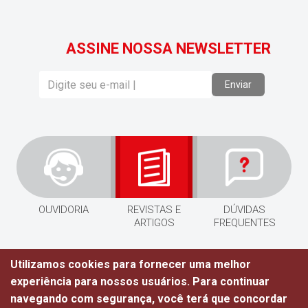
ASSINE NOSSA NEWSLETTER
Enviar
OUVIDORIA
REVISTAS E
DÚVIDAS
ARTIGOS
FREQUENTES
Rua Vila Cristina, 589, São José, CEP 49015-000,
Utilizamos cookies para fornecer uma melhor
Aracaju-SE. (79) 3214-3404,(79) 98115-4395 Recepção. Horário
experiência para nossos usuários. Para continuar
de Funcionamento: Segunda à Sexta das 7h às 16h. - Copyright
navegando com segurança, você terá que concordar